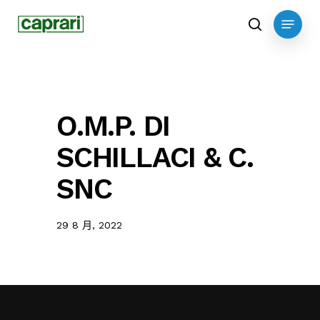
Skip
Menu
to
search
main
content
O.M.P. DI
SCHILLACI & C.
SNC
29 8 月, 2022