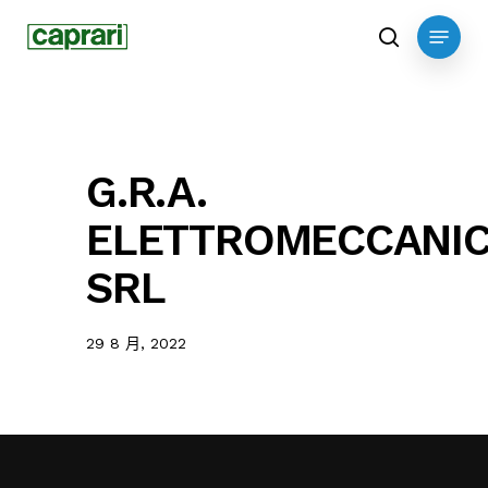
Skip
Menu
to
search
main
content
G.R.A.
ELETTROMECCANI
SRL
29 8 月, 2022