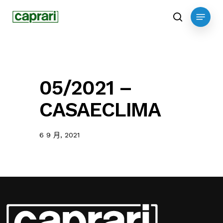
Skip
Menu
to
search
main
content
05/2021 –
CASAECLIMA
6 9 月, 2021