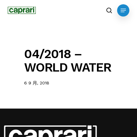
Skip
Menu
to
search
main
content
04/2018 –
WORLD WATER
6 9 月, 2018